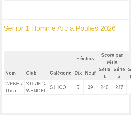
Senior 1 Homme Arc a Poulies 2026
Score par
Flèches
série
Série
Série
S
Nom
Club
Catégorie
Dix
Neuf
1
2
WEBER
STIRING-
S1HCO
5'
39
248
247
Theo
WENDEL