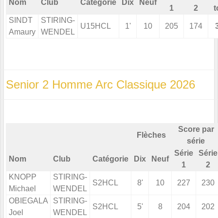
Nom
Club
Catégorie
Dix
Neuf
1
2
t
SINDT
STIRING-
U15HCL
1'
10
205
174
Amaury
WENDEL
Senior 2 Homme Arc Classique 2026
Score par
Flèches
série
Série
Série
Nom
Club
Catégorie
Dix
Neuf
1
2
KNOPP
STIRING-
S2HCL
8'
10
227
230
Michael
WENDEL
OBIEGALA
STIRING-
S2HCL
5'
8
204
202
Joel
WENDEL