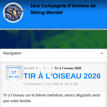
Panneau de gestion des cookies
1ère Compagnie d'Archers de
Stiring-Wendel
Le
dimanche
Accueil
Tir à l'oiseau 2026
17
TIR À L'OISEAU 2026
MAI
2026
Le
dimanche
17
mai
2026
de 10h à 19h
Tir à l'oiseau sur le thème médiéval, venez déguisés ainsi
que votre famille.